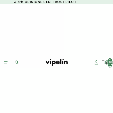
4.8★ OPINIONES EN TRUSTPILOT
Total 
Tiend
artícu
en e
carrito