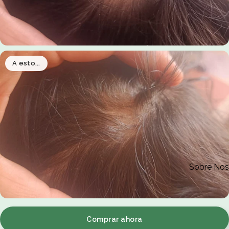
A esto...
Sobre Nos
Comprar ahora