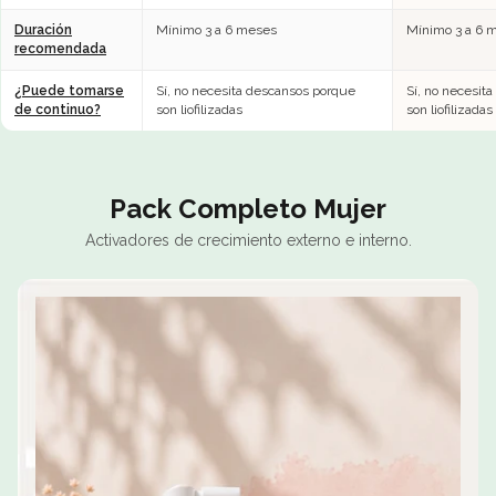
Duración
Mínimo 3 a 6 meses
Mínimo 3 a 6 
recomendada
¿Puede tomarse
Sí, no necesita descansos porque
Sí, no necesit
de continuo?
son liofilizadas
son liofilizadas
Pack Completo Mujer
Activadores de crecimiento externo e interno.