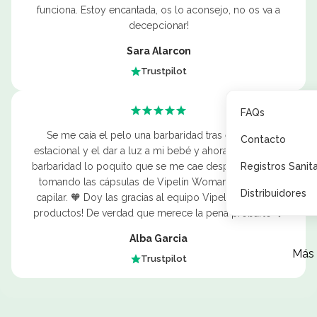
funciona. Estoy encantada, os lo aconsejo, no os va a
decepcionar!
Sara Alarcon
Trustpilot
FAQs
Se me caía el pelo una barbaridad tras el cambio
Contacto
estacional y el dar a luz a mi bebé y ahora se nota una
Registros Sanita
barbaridad lo poquito que se me cae después de estar
tomando las cápsulas de Vipelín Woman y la loción
Distribuidores
capilar. 🧡 Doy las gracias al equipo Vipelín por estos
productos! De verdad que merece la pena probarlo ❤️
Alba Garcia
Más
Trustpilot