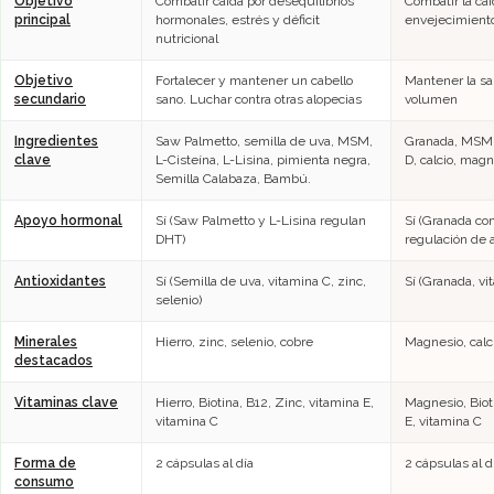
Objetivo
Combatir caída por desequilibrios
Combatir la ca
principal
hormonales, estrés y déficit
envejecimiento
nutricional
Objetivo
Fortalecer y mantener un cabello
Mantener la sal
secundario
sano. Luchar contra otras alopecias
volumen
Ingredientes
Saw Palmetto, semilla de uva, MSM,
Granada, MSM, 
clave
L-Cisteína, L-Lisina, pimienta negra,
D, calcio, mag
Semilla Calabaza, Bambú.
Apoyo hormonal
Sí (Saw Palmetto y L-Lisina regulan
Sí (Granada con
DHT)
regulación de 
Antioxidantes
Sí (Semilla de uva, vitamina C, zinc,
Sí (Granada, vi
selenio)
Minerales
Hierro, zinc, selenio, cobre
Magnesio, calci
destacados
Vitaminas clave
Hierro, Biotina, B12, Zinc, vitamina E,
Magnesio, Biot
vitamina C
E, vitamina C
Forma de
2 cápsulas al día
2 cápsulas al d
consumo