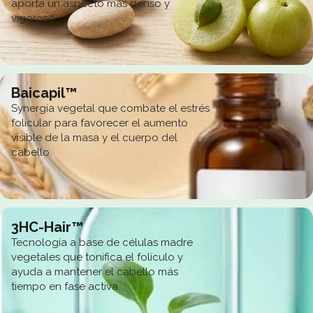
aporta un aspecto más denso y
vigoroso.
Baicapil™
Synergia vegetal que combate el estrés
folicular para favorecer el aumento
visible de la masa y el cuerpo del
cabello.
3HC-Hair™
Tecnología a base de células madre
vegetales que tonifica el folículo y
ayuda a mantener el cabello más
tiempo en fase activa.