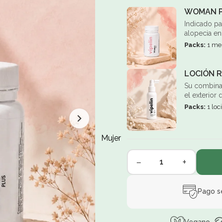
WOMAN PL
Indicado pa
alopecia en 
Packs:
1 me
LOCIÓN 
Su combinac
el exterior 
Packs:
1 loc
Mujer
−
+
Pago s