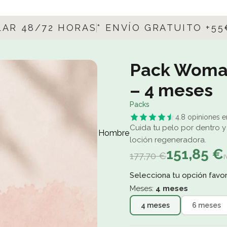
LAR 48/72 HORAS
* ENVÍO GRATUITO +5
Pack Woman 
– 4 meses
Packs
4.8 opiniones e
Cuida tu pelo por dentro y
Hombre
loción regeneradora.
151,85 €
177,70 €
I
Selecciona tu opción favori
Meses:
4 meses
4 meses
6 meses