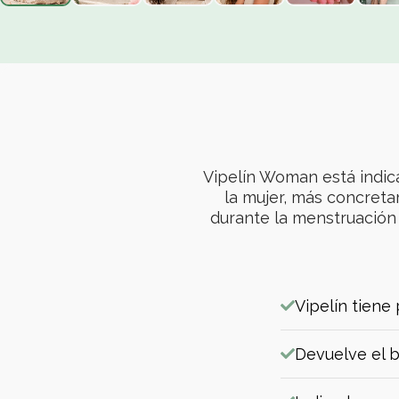
Vipelín Woman está indica
la mujer, más concret
durante la menstruación
Vipelín tiene
Devuelve el br