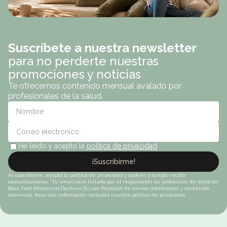
Suscríbete a nuestra newsletter
para no perderte nuestras
promociones y noticias
Te ofrecemos contenido mensual avalado por
profesionales de la salud.
He leído y acepto la
política de privacidad
.
¡Suscribirme!
Al suscribirme, acepto la política de privacidad y cookies y acepto recibir
comunicaciones. *Tu email será tratado por el responsable de protección de datos de
Baïa Food (Medicinal Gardens SL) con finalidad de enviar información y contenido
comercial. Para más información consulta nuestra política de privacidad.