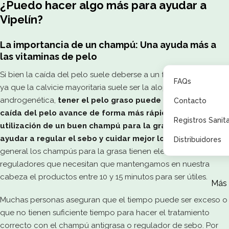
¿Puedo hacer algo más para ayudar a
Vipelín?
La importancia de un champú: Una ayuda más a
las vitaminas de pelo
Si bien la caída del pelo suele deberse a un factor hormonal
FAQs
ya que la calvicie mayoritaria suele ser la alopecia
androgenética,
tener el pelo graso puede hacer que a la
Contacto
caída del pelo avance de forma más rápida
. Por eso
la
Registros Sanita
utilización de un buen champú para la grasa podrá
ayudar a regular el sebo y cuidar mejor los folículos
. En
Distribuidores
general los champús para la grasa tienen elementos
reguladores que necesitan que mantengamos en nuestra
cabeza el productos entre 10 y 15 minutos para ser útiles.
Más
Muchas personas aseguran que el tiempo puede ser exceso o
que no tienen suficiente tiempo para hacer el tratamiento
correcto con el champú antigrasa o regulador de sebo. Por