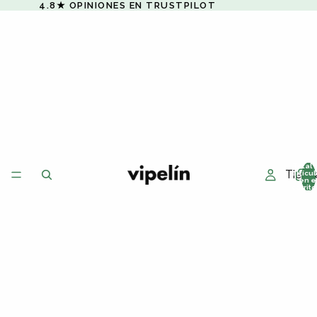
4.8★ OPINIONES EN TRUSTPILOT
Total 
Tiend
artícu
en e
carrito