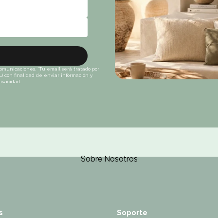
 comunicaciones. *Tu email será tratado por
) con finalidad de enviar información y
ivacidad.
Sobre Nosotros
s
Soporte