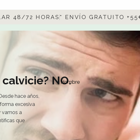
LAR 48/72 HORAS
* ENVÍO GRATUITO +5
calvicie? NO.
Hombre
 Desde hace años,
 forma excesiva
oy vamos a
tíficas que