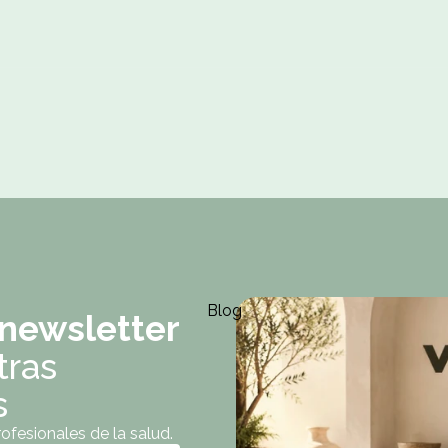
Blog
 newsletter
tras
s
fesionales de la salud.