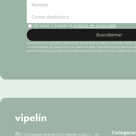
He leído y acepto la
política de privacidad
.
¡Suscribirme!
Al suscribirme, acepto la política de privacidad y cookies y acepto recibir
el responsable de protección de datos de Baïa Food (Medicinal Gardens SL
contenido comercial. Para más información consulta nuestra política de pr
Categoría
C/Corregidor Vicente Cano Altares, 5 Esc. 1 – 1B –