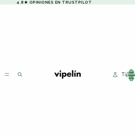
4.8★ OPINIONES EN TRUSTPILOT
Total 
Tiend
artícu
en e
carrito